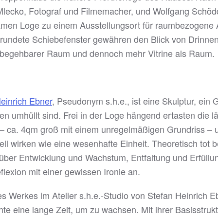
lecko, Fotograf und Filmemacher, und Wolfgang Schödde
amen Loge zu einem Ausstellungsort für raumbezogene A
erundete Schiebefenster gewähren den Blick von Drinn
n begehbarer Raum und dennoch mehr Vitrine als Raum.
einrich Ebner
, Pseudonym s.h.e., ist eine Skulptur, ein
len umhüllt sind. Frei in der Loge hängend ertasten die 
 ca. 4qm groß mit einem unregelmäßigen Grundriss – 
l wirken wie eine wesenhafte Einheit. Theoretisch tot b
 über Entwicklung und Wachstum, Entfaltung und Erfüllun
lexion mit einer gewissen Ironie an.
s Werkes im Atelier s.h.e.-Studio von Stefan Heinrich Eb
te eine lange Zeit, um zu wachsen. Mit ihrer Basisstru