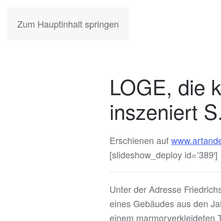
KATIA
HERMANN
Zum Hauptinhalt springen
LOGE, die kl
inszeniert S
Erschienen auf
www.artande
[slideshow_deploy id=’389′]
Unter der Adresse Friedrich
eines Gebäudes aus den Jah
einem marmorverkleideten T