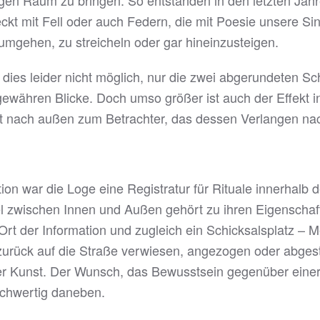
igen Raum zu bringen. So entstanden in den letzten Jah
ckt mit Fell oder auch Federn, die mit Poesie unsere S
umgehen, zu streicheln oder gar hineinzusteigen.
 dies leider nicht möglich, nur die zwei abgerundeten S
ewähren Blicke. Doch umso größer ist auch der Effekt in
t nach außen zum Betrachter, das dessen Verlangen nac
tion war die Loge eine Registratur für Rituale innerhal
el zwischen Innen und Außen gehört zu ihren Eigenschaf
n Ort der Information und zugleich ein Schicksalsplatz 
urück auf die Straße verwiesen, angezogen oder abges
er Kunst. Der Wunsch, das Bewusstsein gegenüber einer 
eichwertig daneben.