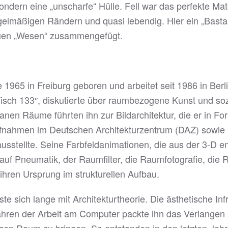
ondern eine „unscharfe“ Hülle. Fell war das perfekte Mate
gelmäßigen Rändern und quasi lebendig. Hier ein „Basta
uen „Wesen“ zusammengefügt.
 1965 in Freiburg geboren und arbeitet seit 1986 in Berl
 Tisch 133″, diskutierte über raumbezogene Kunst und soz
anen Räume führten ihn zur Bildarchitektur, die er in F
ufnahmen im Deutschen Architekturzentrum (DAZ) sowie 
sstellte. Seine Farbfeldanimationen, die aus der 3-D en
n auf Pneumatik, der Raumfilter, die Raumfotografie, die
e ihren Ursprung im strukturellen Aufbau.
e sich lange mit Architekturtheorie. Die ästhetische Infr
ahren der Arbeit am Computer packte ihn das Verlangen 