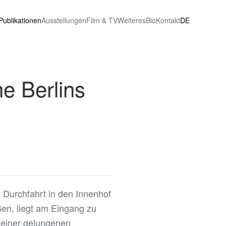
Publikationen
Ausstellungen
Film & TV
Weiteres
Bio
Kontakt
DE
he Berlins
e Durchfahrt in den Innenhof
en, liegt am Eingang zu
 einer gelungenen