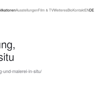
likationen
Ausstellungen
Film & TV
Weiteres
Bio
Kontakt
EN
DE
ung,
situ
-und-malerei-in-situ/