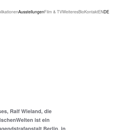
likationen
Ausstellungen
Film & TV
Weiteres
Bio
Kontakt
EN
DE
es, Ralf Wieland, die
schenWelten ist ein
endstrafanstalt Berlin, in