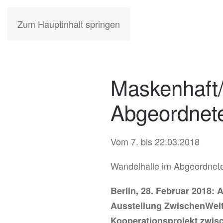
KATIA
HERMANN
Zum Hauptinhalt springen
Maskenhaft
Abgeordnet
Vom 7. bis 22.03.2018
Wandelhalle im Abgeordneten
Berlin, 28. Februar 2018: 
Ausstellung ZwischenWelt
Kooperationsprojekt zwisc