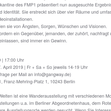
stkantine des FMP1 präsentiert nun ausgesuchte Ergebn
Identität. Sie erstreckt sich über vier Räume und umfass
deoinstallationen.
hlen sie von Ängsten, Sorgen, Wünschen und Visionen.
fordern ein Gegenüber, jemanden, der zuhört, nachfragt u
 einlassen, sind immer ein Gewinn.
 | 17:00 Uhr
. April 2019 | Fr + Sa + So jeweils 14-19 Uhr
frage per Mail an info@gangway.de)
, Franz-Mehring-Platz 1, 10243 Berlin
Welten ist eine Wanderausstellung mit verschiedenen 
sstellungen u.a. im Berliner Abgeordnetenhaus, dem Rote
tere Ausstellungsorte werden gesucht. Wenn Sie Interes