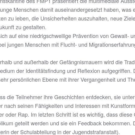
stkantine des FMP1 präsentiert die multimediale Ausste
ch junge Menschen damit auseinandergesetzt haben, was 
en zu leben, die Unsicherheiten auszuhalten, neue Ziele
ukunft zu gestalten.
ich auf eine niedrigschwellige Prävention von Gewalt- u
bei jungen Menschen mit Flucht- und Migrationserfahrun
rhalb und außerhalb der Gefängnismauern wird die Tradi
dium der Identitätsfindung und Reflexion aufgegriffen. 
 sehr persönlichen Ebene mit ihrer Vergangenheit und T
dass die Teilnehmer ihre Geschichten entdecken, sie unte
er nach seinen Fähigkeiten und Interessen mit Kunstform
er oder Rap. Im letzten Schritt ist es wichtig, dass die
likum geteilt werden und sie ein Feedback bekommen. Da
iterin der Schulabteilung in der Jugendstrafanstalt).