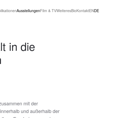
likationen
Ausstellungen
Film & TV
Weiteres
Bio
Kontakt
EN
DE
t in die
n
. zusammen mit der
 innerhalb und außerhalb der