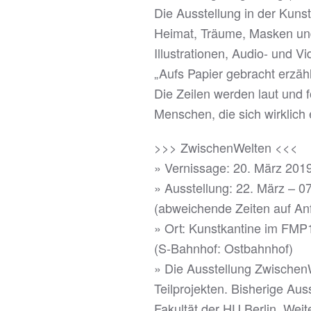
Die Ausstellung in der Kun
Heimat, Träume, Masken und 
Illustrationen, Audio- und Vi
„Aufs Papier gebracht erzä
Die Zeilen werden laut und 
Menschen, die sich wirklich
>>> ZwischenWelten <<<
» Vernissage: 20. März 2019
» Ausstellung: 22. März – 07
(abweichende Zeiten auf An
» Ort: Kunstkantine im FMP1
(S-Bahnhof: Ostbahnhof)
» Die Ausstellung Zwischen
Teilprojekten. Bisherige Au
Fakultät der HU Berlin. Wei