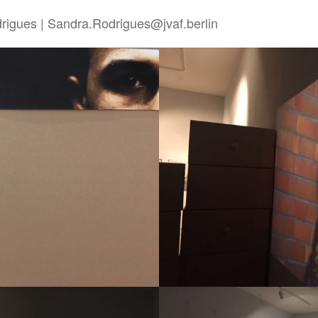
igues | Sandra.Rodrigues@jvaf.berlin